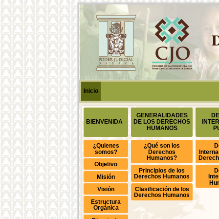
Inicio
GENERALIDADES
D
BIENVENIDA
DE LOS DERECHOS
INTE
HUMANOS
P
¿Quienes
¿Qué son los
D
somos?
Derechos
Interna
Humanos?
Derec
Objetivo
Principios de los
D
Derechos Humanos
Int
Misión
Hum
Clasificación de los
Visión
Derechos Humanos
Estructura
Orgánica