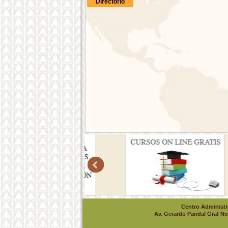
Directorio
Centro Administra
Av. Gerardo Pandal Graf No