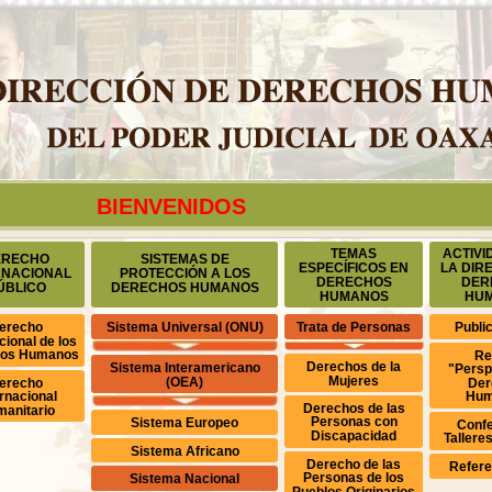
BIENVENIDOS
TEMAS
ACTIVI
ERECHO
SISTEMAS DE
ESPECÍFICOS EN
LA DIR
RNACIONAL
PROTECCIÓN A LOS
DERECHOS
DER
ÚBLICO
DERECHOS HUMANOS
HUMANOS
HU
erecho
Sistema Universal (ONU)
Trata de Personas
Publi
cional de los
hos Humanos
Re
Derechos de la
Sistema Interamericano
"Persp
Mujeres
(OEA)
erecho
Der
ernacional
Hum
Derechos de las
anitario
Personas con
Sistema Europeo
Confe
Discapacidad
Tallere
Sistema Africano
Derecho de las
Refere
Personas de los
Sistema Nacional
Pueblos Originarios