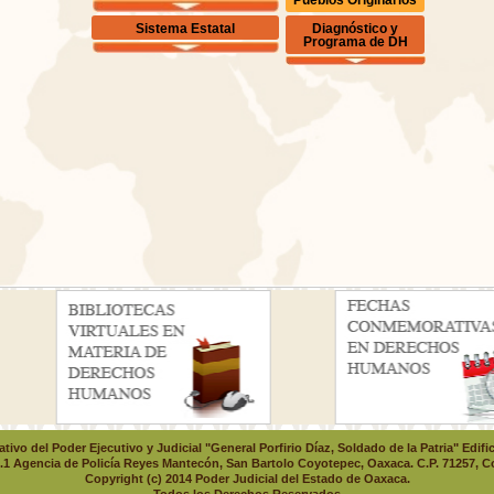
Diagnóstico y
Sistema Estatal
Programa de DH
tivo del Poder Ejecutivo y Judicial "General Porfirio Díaz, Soldado de la Patria" Edific
.1 Agencia de Policía Reyes Mantecón, San Bartolo Coyotepec, Oaxaca. C.P. 71257, 
Copyright (c) 2014 Poder Judicial del Estado de Oaxaca.