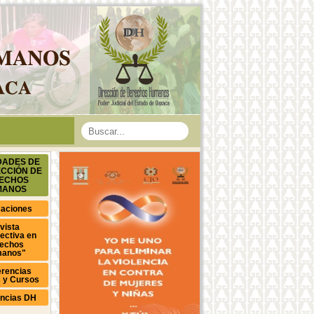
DADES DE
ECCIÓN DE
ECHOS
MANOS
caciones
vista
ectiva en
echos
anos"
rencias
s y Cursos
ncias DH