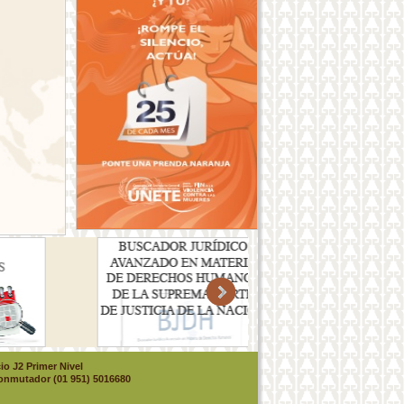
io J2 Primer Nivel
Conmutador (01 951) 5016680